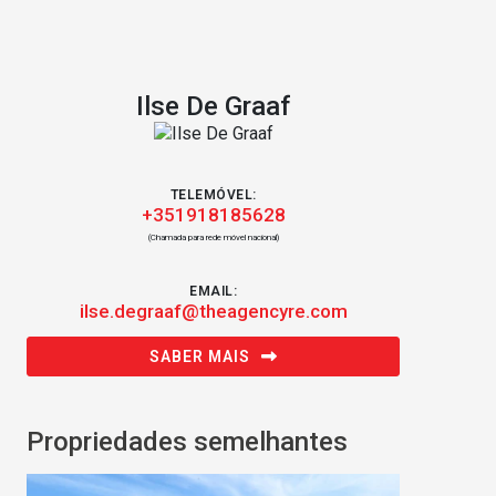
Ilse De Graaf
TELEMÓVEL:
+351918185628
(Chamada para rede móvel nacional)
EMAIL:
ilse.degraaf@theagencyre.com
SABER MAIS
Propriedades semelhantes