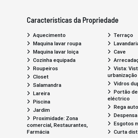
Características da Propriedade
Aquecimento
Terraço
Maquina lavar roupa
Lavandari
Maquina lavar loiça
Cave
Cozinha equipada
Arrecada
Roupeiros
Vista: Vista piscina, Vista
urbanização
Closet
Vidros du
Salamandra
Portão de garagem
Lareira
eléctrico
Piscina
Rega aut
Jardim
Despensa
Proximidade: Zona
Esgotos m
comercial, Restaurantes,
Farmácia
Curta dist