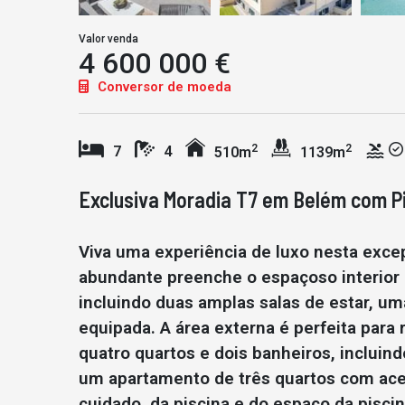
Valor venda
4 600 000 €
Conversor de moeda
2
2
7
4
510m
1139m
Exclusiva Moradia T7 em Belém com P
Viva uma experiência de luxo nesta exce
abundante preenche o espaçoso interior
incluindo duas amplas salas de estar, um
equipada. A área externa é perfeita para 
quatro quartos e dois banheiros, incluin
um apartamento de três quartos com ace
cuidado, da piscina e do espaço da pisc