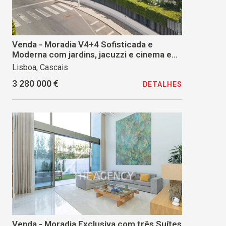
Venda - Moradia V4+4 Sofisticada e
Moderna com jardins, jacuzzi e cinema em
Birre, Cascais
Lisboa, Cascais
3 280 000 €
DETALHES
Venda - Moradia Exclusiva com três Suítes