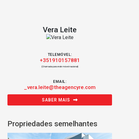
Vera Leite
TELEMÓVEL:
+351910157881
(Chamada para rede móvel nacional)
EMAIL:
_vera.leite@theagencyre.com
SABER MAIS
Propriedades semelhantes