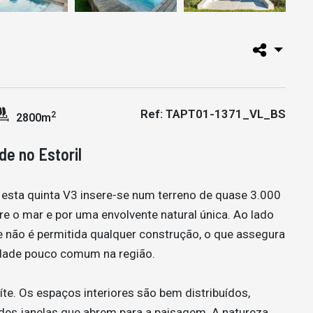
Ref: TAPT01-1371_VL_BS
2
2800m
de no Estoril
, esta quinta V3 insere-se num terreno de quase 3.000
re o mar e por uma envolvente natural única. Ao lado
e não é permitida qualquer construção, o que assegura
idade pouco comum na região.
íte. Os espaços interiores são bem distribuídos,
ndes janelas que abrem para a paisagem. A natureza