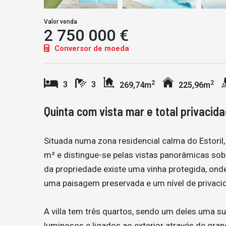
Valor venda
2 750 000 €
Conversor de moeda
2
2
3
3
269,74m
225,96m
Quinta com vista mar e total privacida
Situada numa zona residencial calma do Estoril
m² e distingue-se pelas vistas panorâmicas sob
da propriedade existe uma vinha protegida, ond
uma paisagem preservada e um nível de privac
A villa tem três quartos, sendo um deles uma su
luminosos e ligados ao exterior através de gra