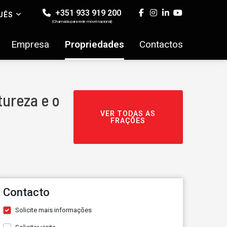
+351 933 919 200
UÊS
(Chamada para rede móvel nacional)
Empresa
Propriedades
Contactos
tureza e o
VER TODAS AS
FRAÇÕES
Contacto
Solicite mais informações