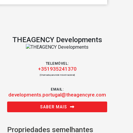
THEAGENCY Developments
TELEMÓVEL:
+351935241370
(Chamada para rede móvel nacional)
EMAIL:
developments.portugal@theagencyre.com
SABER MAIS
Propriedades semelhantes