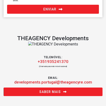
site.
ENVIAR
THEAGENCY Developments
TELEMÓVEL:
+351935241370
(Chamada para rede móvel nacional)
EMAIL:
developments.portugal@theagencyre.com
SABER MAIS