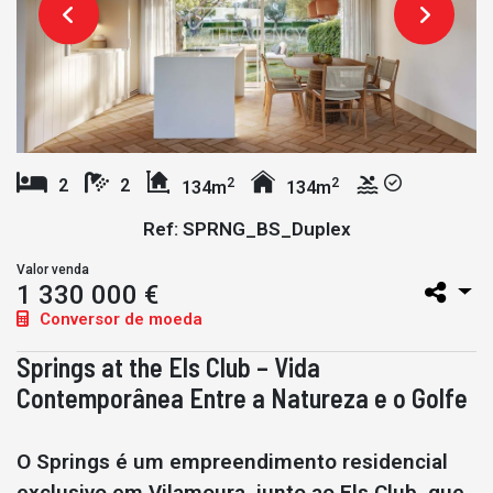
2
2
2
2
134m
134m
Ref: SPRNG_BS_Duplex
Valor venda
1 330 000 €
Conversor de moeda
Springs at the Els Club – Vida
Contemporânea Entre a Natureza e o Golfe
O Springs é um empreendimento residencial
exclusivo em Vilamoura, junto ao Els Club, que