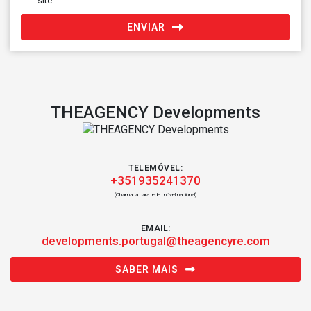
site.
ENVIAR
THEAGENCY Developments
TELEMÓVEL:
+351935241370
(Chamada para rede móvel nacional)
EMAIL:
developments.portugal@theagencyre.com
SABER MAIS