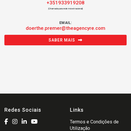
+351933919208
(Chamada para rede móvel nacional)
EMAIL:
doerthe.premer@theagencyre.com
SABER MAIS
Redes Sociais
Links
Termos e Condições de
Utilização